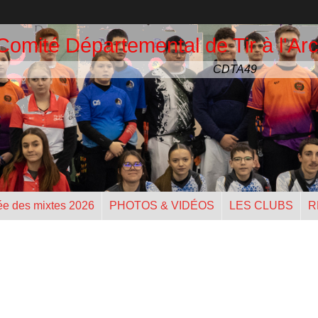
Comité Départemental de Tir à l'Arc
CDTA49
ée des mixtes 2026
PHOTOS & VIDÉOS
LES CLUBS
R