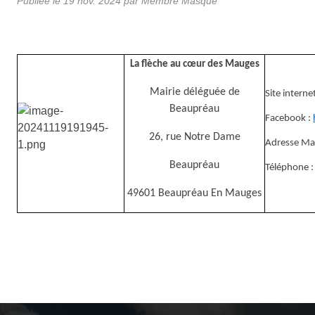
Publiée le
19 nov. 2024
par Membre Masqué
La flèche au cœur des Mauges
Mairie déléguée de
Site interne
Beaupréau
Facebook :
26, rue Notre Dame
Adresse Mai
Beaupréau
Téléphone :
49601 Beaupréau En Mauges