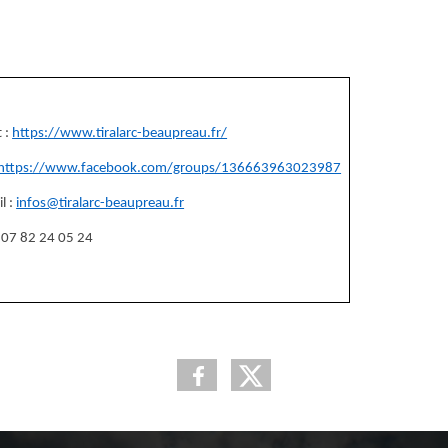
t :
https://www.tiralarc-beaupreau.fr/
https://www.facebook.com/groups/136663963023987
l :
infos@tiralarc-beaupreau.fr
 07 82 24 05 24