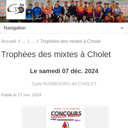
Comité Départemental de Tir à l'Arc du Maine et Loire
Panneau de gestion des cookies
Accueil
Trophées des mixtes à Cholet
Trophées des mixtes à Cholet
Le
samedi
07
déc.
2024
Salle RAMBOURG
49
CHOLET
Publié le
27 nov. 2024