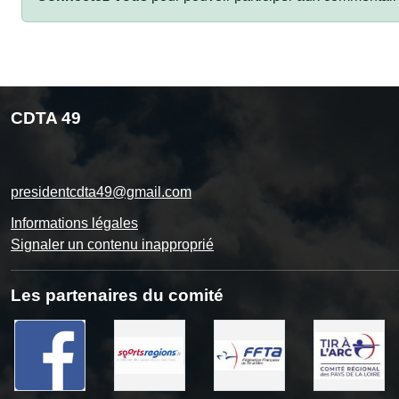
CDTA 49
presidentcdta49@gmail.com
Informations légales
Signaler un contenu inapproprié
Les partenaires du comité