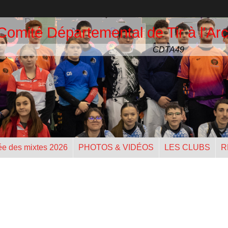
Comité Départemental de Tir à l'Arc
CDTA49
ée des mixtes 2026
PHOTOS & VIDÉOS
LES CLUBS
R