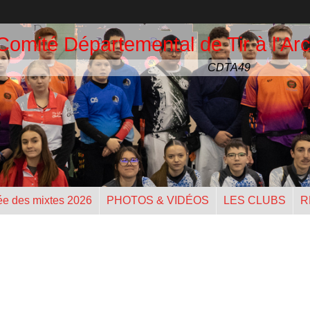
Comité Départemental de Tir à l'Arc
CDTA49
ée des mixtes 2026
PHOTOS & VIDÉOS
LES CLUBS
R